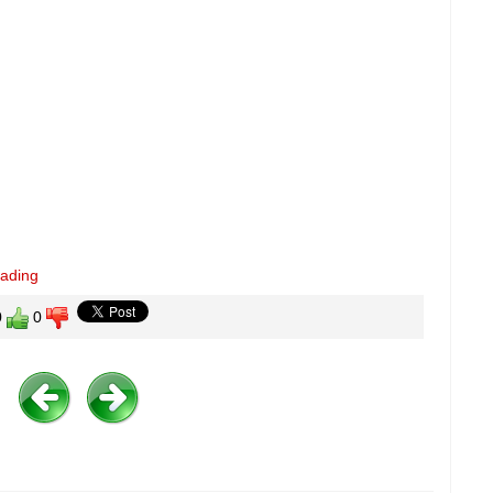
eading
0
0