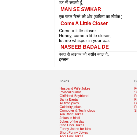
डर भी सकती हूँ,
MAN SE SWIKAR
एक पहल रिश्ते की ओर (कविता का शीर्षक )
Come A Little Closer
Come a little closer
Honey, come a little closer,
let me whisper in your ear.
NASEEB BADAL DE
वक्त से लड़कर जो नसीब बदल दे,
इन्सान
Jokes
P
Husband Wife Jokes
P
Political humor
S
Girlfriend-Boyfriend
Po
Santa Banta
P
All time jokes
L
Celebrity jokes
F
Computer & Technology
S
Alia Bhatt Jokes
Jokes in hindi
Jokes of the day
One Liner Jokes
Funny Jokes for kids
Short Funny Jokes
April Fool Jokes