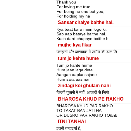
Thank you
For loving me true,
For being no one but you,
For holding my ha
Sansar chalye baithe hai.
Kya baat karu mein logo ki,
Sab aap bataye baithe hai.
Kuch dard chupaye baithe h
mujhe kya fikar
उलझनों और कश्मकश में उम्मीद की ढाल लि
tum jo kehte hume
Tum jo kahte hume
Hum jaan laga dete
Aangan aapka sajane
Hum sara aasman
zindagi koi ghulam nahi
जिंदगी गुलामी में नहीं, आजादी से जियो
BHAROSA KHUD PE RAKHO
BHAROSA KHUD PAR RAKHO
TO TAKAT BAN JATI HAI
OR DUSRO PAR RAKHO TO&nb
ITNI TANHAI
इतनी तन्हाइयाँ हैं,