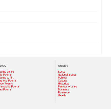
oetry
Articles
oems on life
Social
illy Poems
National Issues
ems to flirt
Political
atriotic Poems
Cultural
ove Poems
Historical
riendship Poems
Patriotic Articles
ad Poems
Business
Romance
Health