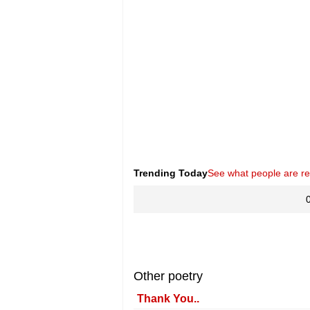
Trending Today
See what people are r
Other poetry
Thank You..